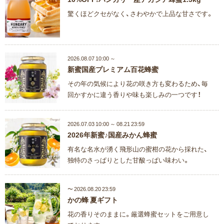
驚くほどクセがなく、さわやかで上品な甘さです。
2026.08.07 10:00 ～
新蜜国産プレミアム百花蜂蜜
その年の気候により花の咲き方も変わるため、毎
回かすかに違う香りや味も楽しみの一つです！
2026.07.03 10:00 ～ 08.21 23:59
2026年新蜜♪国産みかん蜂蜜
有名な名水が湧く飛形山の蜜柑の花から採れた、
独特のさっぱりとした甘酸っぱい味わい。
〜 2026.08.20 23:59
かの蜂 夏ギフト
花の香りそのままに。厳選蜂蜜セットをご用意し