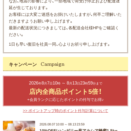
なお、地震の影響により、一部地域で荷受け停止および配達遅
延が生じております。
お客様には大変ご迷惑をお掛けいたしますが、何卒ご理解いた
だきますようお願い申し上げます。
最新の配送状況につきましては、各配送会社様HPをご確認く
ださい。
1日も早い復旧を社員一同、心よりお祈り申し上げます。
キャンペーン
2026
8
7
10
～ 8
13
23
59
年
月
日
時
月
日
時
分まで
店内全商品ポイント5倍！
+会員ランクに応じたポイントの付与でお得♪
>> ポイントアップ時のポイント付与計算について
2026.08.07 10:00 ～ 08.13 23:59
10%OFF!ハンガリー産アカシア蜂蜜1.5kg