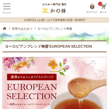
__ITM_C
マイページ
カート
蜂蜜（はちみつ）の購入はハチミツ専門店【かの蜂】 ホーム
世界のはちみつ
ヨーロピアンブレンド蜂蜜
ヨーロピアンブレンド蜂蜜 EUROPEAN SELECTION