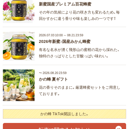
新蜜国産プレミアム百花蜂蜜
その年の気候により花の咲き方も変わるため、毎
回かすかに違う香りや味も楽しみの一つです！
2026.07.03 10:00 ～ 08.21 23:59
2026年新蜜♪国産みかん蜂蜜
有名な名水が湧く飛形山の蜜柑の花から採れた、
独特のさっぱりとした甘酸っぱい味わい。
〜 2026.08.20 23:59
かの蜂 夏ギフト
花の香りそのままに。厳選蜂蜜セットをご用意し
ております。
かの蜂 TikTok開設しました。