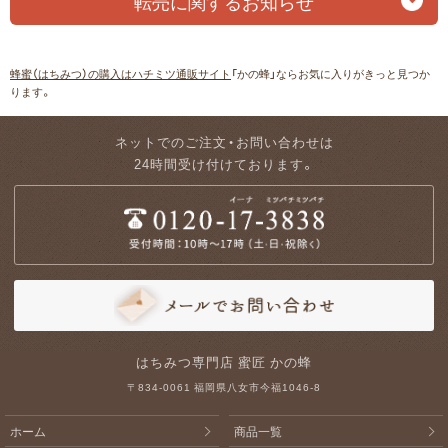
転売に関するお知らせ
蜂蜜（はちみつ）の購入はハチミツ通販サイト
「かの蜂」ならお気に入りがきっと見つか
ります。
ネットでのご注文・お問い合わせは
24時間受け付けております。
はちみつ専門店 蜜匠 かの蜂
〒834-0061 福岡県八女市今福1046-8
ホーム
商品一覧