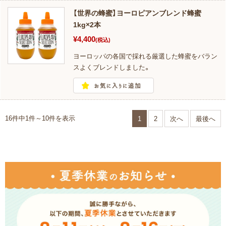
【世界の蜂蜜】ヨーロピアンブレンド蜂蜜
1kg×2本
¥4,400
(税込)
ヨーロッパの各国で採れる厳選した蜂蜜をバラン
スよくブレンドしました。
16件中1件～10件を表示
1
2
次へ
最後へ