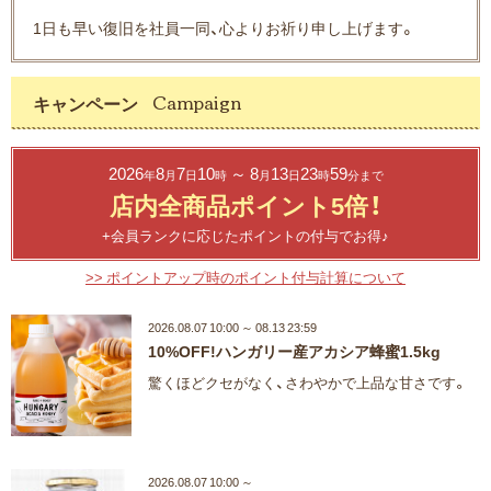
1日も早い復旧を社員一同、心よりお祈り申し上げます。
キャンペーン
2026
8
7
10
～ 8
13
23
59
年
月
日
時
月
日
時
分まで
店内全商品ポイント5倍！
+会員ランクに応じたポイントの付与でお得♪
>> ポイントアップ時のポイント付与計算について
2026.08.07 10:00 ～ 08.13 23:59
10%OFF!ハンガリー産アカシア蜂蜜1.5kg
驚くほどクセがなく、さわやかで上品な甘さです。
2026.08.07 10:00 ～