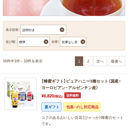
表示切替：
並び順：
在庫：
16件中1件～10件を表示
1
2
次へ
最後へ
【蜂蜜ギフト】ピュアハニー3種セット（国産・
ヨーロピアン・アルゼンチン産）
¥6,820
送料無料
(税込)
夏ギフト
包装・のし対応商品
コクのあるおいしい百花（ひゃっか）蜂蜜のセット
です。