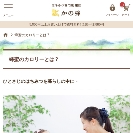
__ITM_C
マイページ
カート
蜂蜜（はちみつ）の購入はハチミツ専門店【かの蜂】 ホーム
蜂蜜のカロリーとは？
蜂蜜のカロリーとは？
ひとさじのはちみつを暮らしの中に…