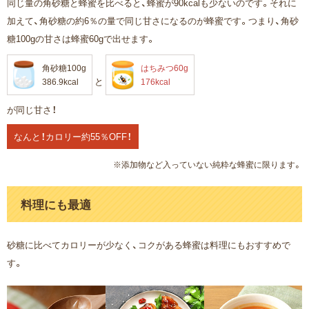
同じ量の角砂糖と蜂蜜を比べると、蜂蜜が90kcalも少ないのです。それに
加えて、角砂糖の約6％の量で同じ甘さになるのが蜂蜜です。つまり、角砂
糖100gの甘さは蜂蜜60gで出せます。
角砂糖100g
はちみつ60g
と
386.9kcal
176kcal
が同じ甘さ！
なんと！カロリー約55％OFF！
※添加物など入っていない純粋な蜂蜜に限ります。
料理にも最適
砂糖に比べてカロリーが少なく、コクがある蜂蜜は料理にもおすすめで
す。