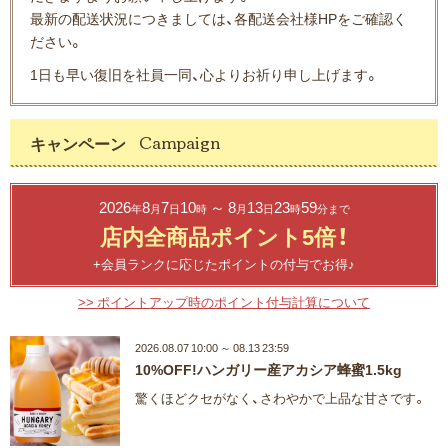
最新の配送状況につきましては、各配送会社様HPをご確認く
ださい。
1日も早い復旧を社員一同、心よりお祈り申し上げます。
キャンペーン
2026
8
7
10
～ 8
13
23
59
年
月
日
時
月
日
時
分まで
店内全商品ポイント5倍！
+会員ランクに応じたポイントの付与でお得♪
>> ポイントアップ時のポイント付与計算について
2026.08.07 10:00 ～ 08.13 23:59
10%OFF!ハンガリー産アカシア蜂蜜1.5kg
驚くほどクセがなく、さわやかで上品な甘さです。