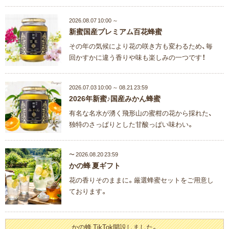
2026.08.07 10:00 ～
新蜜国産プレミアム百花蜂蜜
その年の気候により花の咲き方も変わるため、毎
回かすかに違う香りや味も楽しみの一つです！
2026.07.03 10:00 ～ 08.21 23:59
2026年新蜜♪国産みかん蜂蜜
有名な名水が湧く飛形山の蜜柑の花から採れた、
独特のさっぱりとした甘酸っぱい味わい。
〜 2026.08.20 23:59
かの蜂 夏ギフト
花の香りそのままに。厳選蜂蜜セットをご用意し
ております。
かの蜂 TikTok開設しました。