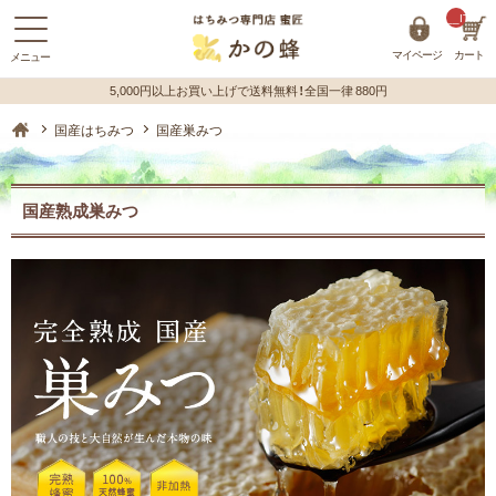
__ITM_C
マイページ
カート
蜂蜜（はちみつ）の購入はハチミツ専門店【かの蜂】 ホーム
国産はちみつ
国産巣みつ
国産熟成巣みつ