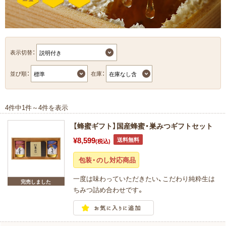
表示切替：
並び順：
在庫：
4件中1件～4件を表示
【蜂蜜ギフト】国産蜂蜜・巣みつギフトセット
¥8,599
送料無料
(税込)
包装・のし対応商品
一度は味わっていただきたい、こだわり純粋生は
完売しました
ちみつ詰め合わせです。