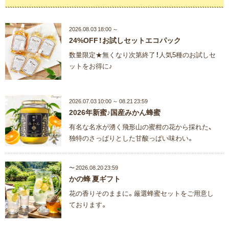
2026.08.03 18:00 ～
24%OFF！お試しセットエコパック
数量限定★無くなり次第終了！人気5種のお試しセ
ットをお得に♪
2026.07.03 10:00 ～ 08.21 23:59
2026年新蜜♪国産みかん蜂蜜
有名な名水が湧く飛形山の蜜柑の花から採れた、
独特のさっぱりとした甘酸っぱい味わい。
〜 2026.08.20 23:59
かの蜂 夏ギフト
花の香りそのままに。厳選蜂蜜セットをご用意し
ております。