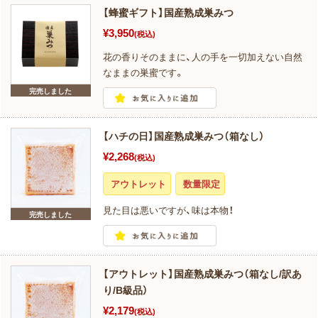
【蜂蜜ギフト】国産熟成巣みつ
¥3,950
(税込)
花の香りそのままに、人の手を一切加えない自然
なままの巣蜜です。
完売しました
【ハチの日】国産熟成巣みつ（箱なし）
¥2,268
(税込)
アウトレット
数量限定
見た目は悪いですが、味は本物！
完売しました
【アウトレット】国産熟成巣みつ（箱なし/訳あ
り/B級品）
¥2,179
(税込)