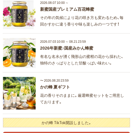
2026.08.07 10:00 ～
新蜜国産プレミアム百花蜂蜜
その年の気候により花の咲き方も変わるため、毎
回かすかに違う香りや味も楽しみの一つです！
2026.07.03 10:00 ～ 08.21 23:59
2026年新蜜♪国産みかん蜂蜜
有名な名水が湧く飛形山の蜜柑の花から採れた、
独特のさっぱりとした甘酸っぱい味わい。
〜 2026.08.20 23:59
かの蜂 夏ギフト
花の香りそのままに。厳選蜂蜜セットをご用意し
ております。
かの蜂 TikTok開設しました。