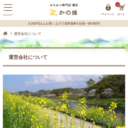
__ITM_C
マイページ
カート
蜂蜜（はちみつ）の購入はハチミツ専門店【かの蜂】 ホーム
運営会社について
運営会社について