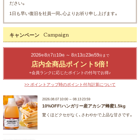
ださい。
1日も早い復旧を社員一同、心よりお祈り申し上げます。
キャンペーン
2026
8
7
10
～ 8
13
23
59
年
月
日
時
月
日
時
分まで
店内全商品ポイント5倍！
+会員ランクに応じたポイントの付与でお得♪
>> ポイントアップ時のポイント付与計算について
2026.08.07 10:00 ～ 08.13 23:59
10%OFF!ハンガリー産アカシア蜂蜜1.5kg
驚くほどクセがなく、さわやかで上品な甘さです。