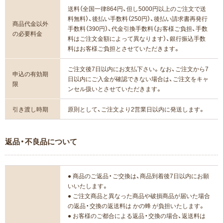
送料（全国一律864円、但し5000円以上のご注文で送
料無料）、後払い手数料（250円）、後払い請求書再発行
商品代金以外
手数料（390円）、代金引換手数料（お客様ご負担、手数
の必要料金
料はご注文金額によって異なります）、銀行振込手数
料はお客様ご負担とさせていただきます。
ご注文後7日以内にお支払下さい。なお、ご注文から7
申込の有効期
日以内にご入金が確認できない場合は、ご注文をキャ
限
ンセル扱いとさせていただきます。
引き渡し時期
原則として、ご注文より2営業日以内に発送します。
返品・不良品について
● 商品のご返品・ご交換は、商品到着後7日以内にお願
いいたします。
● ご注文商品と異なった商品や破損商品が届いた場合
の返品・交換の返送料は かの蜂 が負担いたします。
● お客様のご都合による返品・交換の場合、返送料は