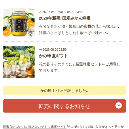
2026.07.03 10:00 ～ 08.21 23:59
2026年新蜜♪国産みかん蜂蜜
有名な名水が湧く飛形山の蜜柑の花から採れた、
独特のさっぱりとした甘酸っぱい味わい。
〜 2026.08.20 23:59
かの蜂 夏ギフト
花の香りそのままに。厳選蜂蜜セットをご用意し
ております。
かの蜂 TikTok開設しました。
転売に関するお知らせ
蜂蜜（はちみつ）の購入はハチミツ通販サイト
「かの蜂」ならお気に入りがきっと見つか