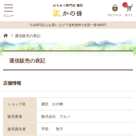
__ITM_C
マイページ
カート
蜂蜜（はちみつ）の購入はハチミツ専門店【かの蜂】 ホーム
通信販売の表記
通信販売の表記
店舗情報
ショップ名
蜜匠 かの蜂
販売業者
株式会社 アルノ
販売責任者
平田 智子