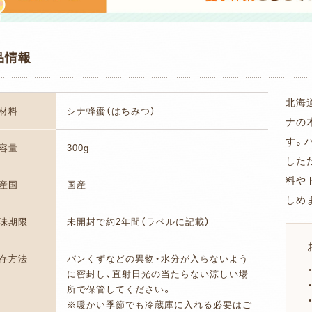
品情報
北海
材料
シナ蜂蜜（はちみつ）
ナの
す。
容量
300g
した
料や
産国
国産
しめ
味期限
未開封で約2年間（ラベルに記載）
存方法
パンくずなどの異物・水分が入らないよう
に密封し、直射日光の当たらない涼しい場
所で保管してください。
※暖かい季節でも冷蔵庫に入れる必要はご