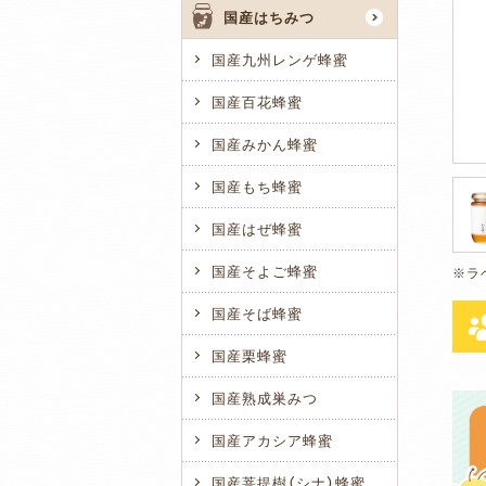
国産はちみつ
国産九州レンゲ蜂蜜
国産百花蜂蜜
国産みかん蜂蜜
国産もち蜂蜜
国産はぜ蜂蜜
国産そよご蜂蜜
国産そば蜂蜜
国産栗蜂蜜
国産熟成巣みつ
国産アカシア蜂蜜
国産菩提樹（シナ）蜂蜜