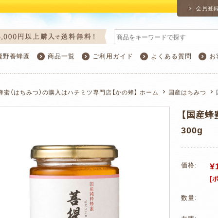
会員登
鹿野養蜂園
商品一覧
ご利用ガイド
よくある質問
お
蜂蜜（はちみつ）の購入はハチミツ専門店【かの蜂】 ホーム
国産はちみつ
【国産蜂
300g
¥
価格:
[
数量: