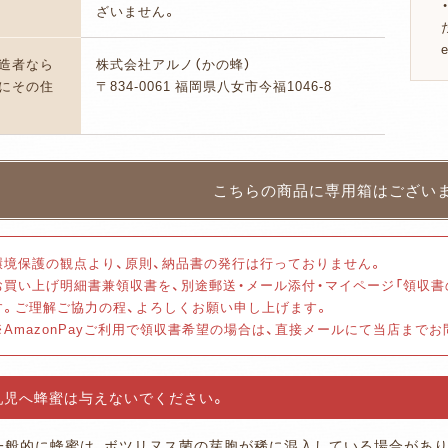
ざいません。
造者なら
株式会社アルノ（かの蜂）
にその住
〒834-0061 福岡県八女市今福1046-8
環境保護の観点より、原則、納品書の発行は行っておりません。
お買い上げ明細書兼領収書を、別途郵送・メール添付・マイページ「領収
す。ご理解ご協力の程、よろしくお願い申し上げます。
※AmazonPayご利用で領収書希望の場合は、直接メールにて当店まで
乳児へ蜂蜜は与えないでください。
一般的に蜂蜜は、ボツリヌス菌の芽胞が稀に混入している場合があり