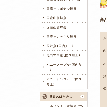
国産ケンポナシ蜂蜜
国産山桜蜂蜜
商
国産山藤蜂蜜
国産アレチウリ蜂蜜
原
果汁蜜（国内加工）
内
黒ゴマ蜂蜜（国内加工）
原
ハニーメープル（国内加
工）
賞
ハニージンジャー（国内
加工）
保
世界のはちみつ
アルゼンチン産純粋はち