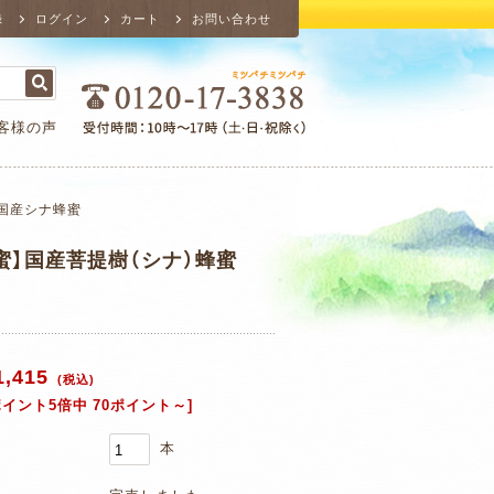
録
ログイン
カート
お問い合わせ
客様の声
国産シナ蜂蜜
蜜】国産菩提樹（シナ）蜂蜜
1,415
(税込)
ポイント5倍中 70ポイント～]
本