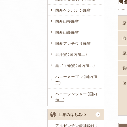
商
国産ケンポナシ蜂蜜
国産山桜蜂蜜
原
国産山藤蜂蜜
内
国産アレチウリ蜂蜜
原
果汁蜜（国内加工）
黒ゴマ蜂蜜（国内加工）
賞
ハニーメープル（国内加
工）
保
ハニージンジャー（国内
加工）
世界のはちみつ
アルゼンチン産純粋はち