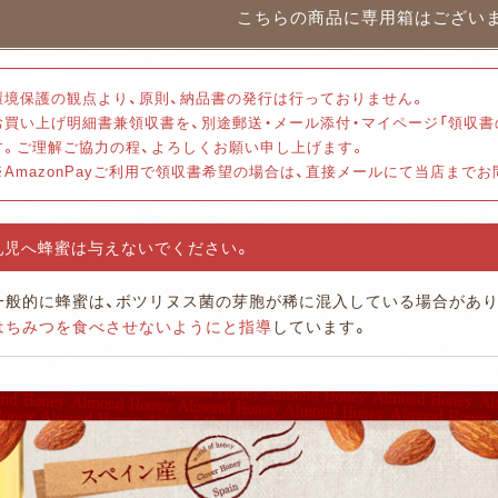
環境保護の観点より、原則、納品書の発行は行っておりません。
お買い上げ明細書兼領収書を、別途郵送・メール添付・マイページ「領収
す。ご理解ご協力の程、よろしくお願い申し上げます。
※AmazonPayご利用で領収書希望の場合は、直接メールにて当店まで
乳児へ蜂蜜は与えないでください。
一般的に蜂蜜は、ボツリヌス菌の芽胞が稀に混入している場合があり
はちみつを食べさせないようにと指導
しています。