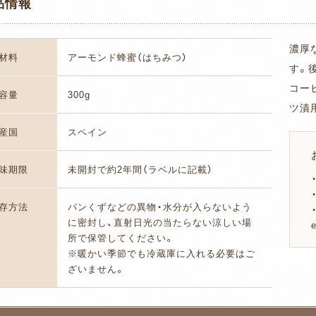
品情報
濃厚
材料
アーモンド蜂蜜（はちみつ）
す。
コー
容量
300g
ツ漬
産国
スペイン
味期限
未開封で約2年間（ラベルに記載）
存方法
パンくずなどの異物・水分が入らないよう
に密封し、直射日光の当たらない涼しい場
所で保管してください。
※暖かい季節でも冷蔵庫に入れる必要はご
ざいません。