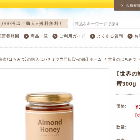
会員登
鹿野養蜂園
商品一覧
ご利用ガイド
よくある質問
お
蜂蜜（はちみつ）の購入はハチミツ専門店【かの蜂】 ホーム
世界のはちみつ
【世界の
蜜300g
¥
価格:
[
数量: