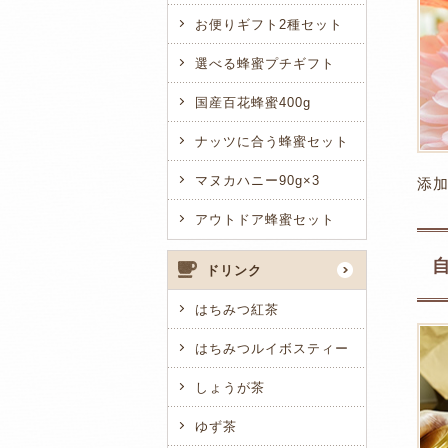
お便りギフト2種セット
選べる蜂蜜プチギフト
国産百花蜂蜜400g
ナッツに合う蜂蜜セット
マヌカハニー90g×3
添
アウトドア蜂蜜セット
ドリンク
はちみつ紅茶
はちみつルイボスティー
しょうが茶
ゆず茶