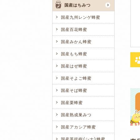
国産はちみつ
国産九州レンゲ蜂蜜
国産百花蜂蜜
国産みかん蜂蜜
国産もち蜂蜜
国産はぜ蜂蜜
国産そよご蜂蜜
国産そば蜂蜜
国産栗蜂蜜
国産熟成巣みつ
国産アカシア蜂蜜
国産菩提樹（シナ）蜂蜜