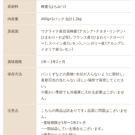
原材料
蜂蜜（はちみつ）
内容量
400g×3パック 合計1.2kg
原産国
ウクライナ産百花蜂蜜（アカシア・ナタネ・リンデン・
ひまわり・そば等）、フランス産（ひまわり・クローバ
ー）、スペイン産（レモン）、ハンガリー産（アカシア）、
イタリア産（レモン）
賞味期限
1年～1年2ヶ月
保存方法
パンくずなどの異物・水分が入らないように密封し、
直射日光の当たらない涼しい場所で保管してくださ
い。
※暖かい季節でも冷蔵庫に入れる必要はございませ
ん。
注意点
こちらの商品は訳ありです。
品質に問題はこざいませ
ん。
・賞味期限が1年〜1年2ヶ月
・一部結晶している場合もございます。
・簡易ラベルでお届け