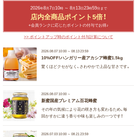
2026
8
7
10
～ 8
13
23
59
年
月
日
時
月
日
時
分まで
店内全商品ポイント5倍！
+会員ランクに応じたポイントの付与でお得♪
>> ポイントアップ時のポイント付与計算について
2026.08.07 10:00 ～ 08.13 23:59
10%OFF!ハンガリー産アカシア蜂蜜1.5kg
驚くほどクセがなく、さわやかで上品な甘さです。
2026.08.07 10:00 ～
新蜜国産プレミアム百花蜂蜜
その年の気候により花の咲き方も変わるため、毎
回かすかに違う香りや味も楽しみの一つです！
2026.07.03 10:00 ～ 08.21 23:59