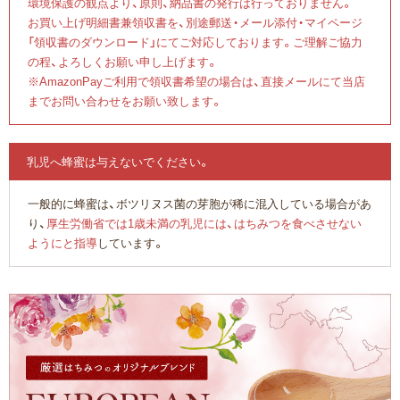
環境保護の観点より、原則、納品書の発行は行っておりません。
お買い上げ明細書兼領収書を、別途郵送・メール添付・マイページ
「領収書のダウンロード」にてご対応しております。ご理解ご協力
の程、よろしくお願い申し上げます。
※AmazonPayご利用で領収書希望の場合は、直接メールにて当店
までお問い合わせをお願い致します。
乳児へ蜂蜜は与えないでください。
一般的に蜂蜜は、ボツリヌス菌の芽胞が稀に混入している場合があ
り、
厚生労働省では1歳未満の乳児には、はちみつを食べさせない
ようにと指導
しています。