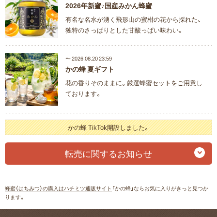
2026年新蜜♪国産みかん蜂蜜
有名な名水が湧く飛形山の蜜柑の花から採れた、
独特のさっぱりとした甘酸っぱい味わい。
〜 2026.08.20 23:59
かの蜂 夏ギフト
花の香りそのままに。厳選蜂蜜セットをご用意し
ております。
かの蜂 TikTok開設しました。
転売に関するお知らせ
蜂蜜（はちみつ）の購入はハチミツ通販サイト
「かの蜂」ならお気に入りがきっと見つか
ります。