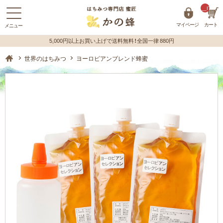
__ITM_C
マイページ
カート
蜂蜜（はちみつ）の購入はハチミツ専門店【かの蜂】 ホーム
世界のはちみつ
ヨーロピアンブレンド蜂蜜