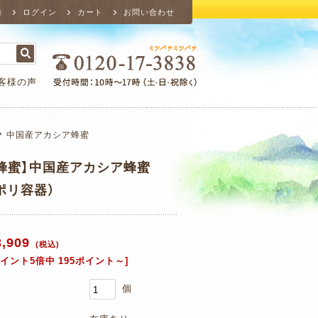
録
ログイン
カート
お問い合わせ
客様の声
中国産アカシア蜂蜜
蜂蜜】中国産アカシア蜂蜜
（ポリ容器）
3,909
(税込)
ポイント5倍中 195ポイント～]
個