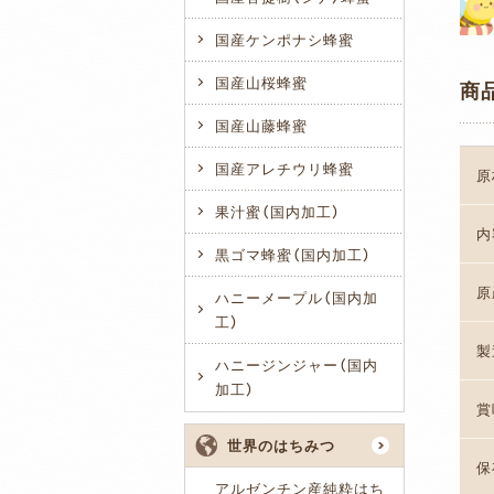
国産ケンポナシ蜂蜜
国産山桜蜂蜜
商
国産山藤蜂蜜
国産アレチウリ蜂蜜
原
果汁蜜（国内加工）
内
黒ゴマ蜂蜜（国内加工）
原
ハニーメープル（国内加
工）
製
ハニージンジャー（国内
加工）
賞
世界のはちみつ
保
アルゼンチン産純粋はち