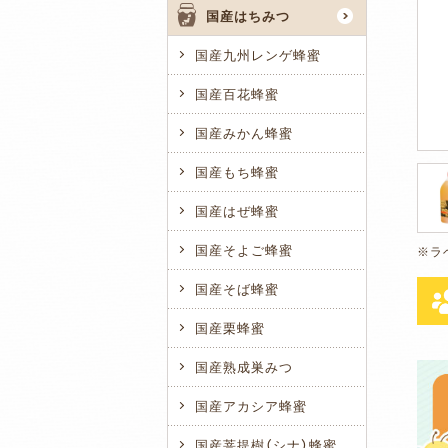
国産はちみつ
国産九州レンゲ蜂蜜
国産百花蜂蜜
国産みかん蜂蜜
国産もち蜂蜜
国産はぜ蜂蜜
国産そよご蜂蜜
国産そば蜂蜜
国産栗蜂蜜
国産熟成巣みつ
国産アカシア蜂蜜
国産菩提樹（シナ）蜂蜜