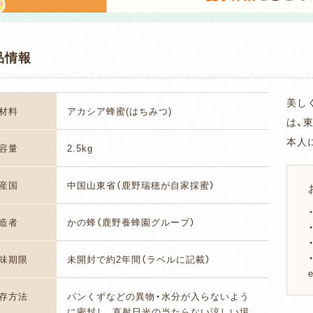
品情報
美し
材料
アカシア蜂蜜(はちみつ)
は、
本人
容量
2.5kg
産国
中国山東省（鹿野瑞穂が自家採蜜）
造者
かの蜂（鹿野養蜂園グループ）
味期限
未開封で約2年間（ラベルに記載）
存方法
パンくずなどの異物・水分が入らないよう
に密封し、直射日光の当たらない涼しい場