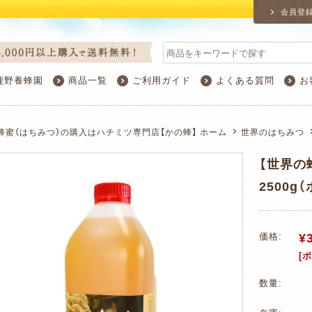
会員登
鹿野養蜂園
商品一覧
ご利用ガイド
よくある質問
お
蜂蜜（はちみつ）の購入はハチミツ専門店【かの蜂】 ホーム
世界のはちみつ
【世界の
2500g
¥
価格:
[
数量: