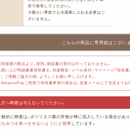
所で保管してください。
※暖かい季節でも冷蔵庫に入れる必要はご
ざいません。
環境保護の観点より、原則、納品書の発行は行っておりません。
お買い上げ明細書兼領収書を、別途郵送・メール添付・マイページ「領収
す。ご理解ご協力の程、よろしくお願い申し上げます。
※AmazonPayご利用で領収書希望の場合は、直接メールにて当店まで
乳児へ蜂蜜は与えないでください。
一般的に蜂蜜は、ボツリヌス菌の芽胞が稀に混入している場合があり
はちみつを食べさせないようにと指導
しています。