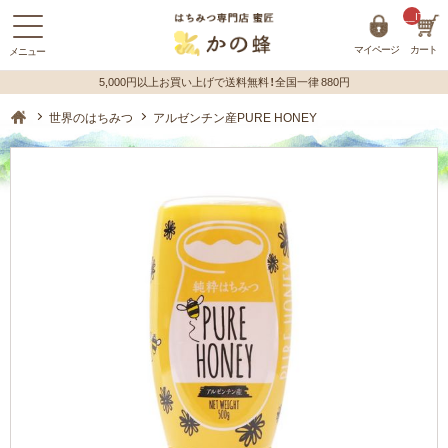
__ITM_C
マイページ
カート
蜂蜜（はちみつ）の購入はハチミツ専門店【かの蜂】 ホーム
世界のはちみつ
アルゼンチン産PURE HONEY