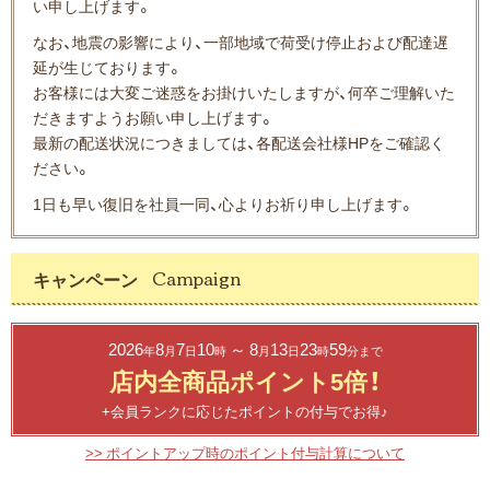
い申し上げます。
なお、地震の影響により、一部地域で荷受け停止および配達遅
延が生じております。
お客様には大変ご迷惑をお掛けいたしますが、何卒ご理解いた
だきますようお願い申し上げます。
最新の配送状況につきましては、各配送会社様HPをご確認く
ださい。
1日も早い復旧を社員一同、心よりお祈り申し上げます。
キャンペーン
2026
8
7
10
～ 8
13
23
59
年
月
日
時
月
日
時
分まで
店内全商品ポイント5倍！
+会員ランクに応じたポイントの付与でお得♪
>> ポイントアップ時のポイント付与計算について