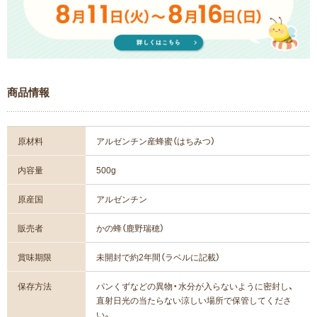
商品情報
原材料
アルゼンチン産蜂蜜（はちみつ）
内容量
500g
原産国
アルゼンチン
販売者
かの蜂（鹿野瑞穂）
賞味期限
未開封で約2年間（ラベルに記載）
保存方法
パンくずなどの異物・水分が入らないように密封し、
直射日光の当たらない涼しい場所で保管してくださ
い。