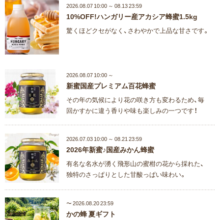
2026.08.07 10:00 ～ 08.13 23:59
10%OFF!ハンガリー産アカシア蜂蜜1.5kg
驚くほどクセがなく、さわやかで上品な甘さです。
2026.08.07 10:00 ～
新蜜国産プレミアム百花蜂蜜
その年の気候により花の咲き方も変わるため、毎
回かすかに違う香りや味も楽しみの一つです！
2026.07.03 10:00 ～ 08.21 23:59
2026年新蜜♪国産みかん蜂蜜
有名な名水が湧く飛形山の蜜柑の花から採れた、
独特のさっぱりとした甘酸っぱい味わい。
〜 2026.08.20 23:59
かの蜂 夏ギフト