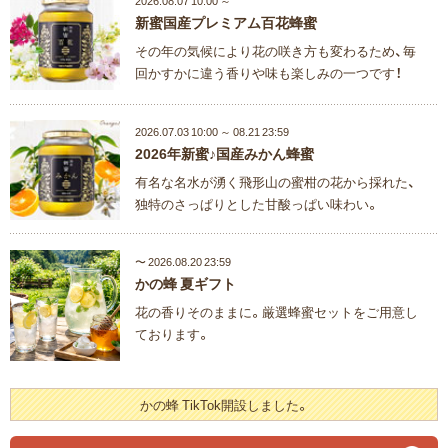
2026.08.07 10:00 ～
新蜜国産プレミアム百花蜂蜜
その年の気候により花の咲き方も変わるため、毎
回かすかに違う香りや味も楽しみの一つです！
2026.07.03 10:00 ～ 08.21 23:59
2026年新蜜♪国産みかん蜂蜜
有名な名水が湧く飛形山の蜜柑の花から採れた、
独特のさっぱりとした甘酸っぱい味わい。
〜 2026.08.20 23:59
かの蜂 夏ギフト
花の香りそのままに。厳選蜂蜜セットをご用意し
ております。
かの蜂 TikTok開設しました。