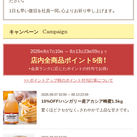
ださい。
1日も早い復旧を社員一同、心よりお祈り申し上げます。
キャンペーン
2026
8
7
10
～ 8
13
23
59
年
月
日
時
月
日
時
分まで
店内全商品ポイント5倍！
+会員ランクに応じたポイントの付与でお得♪
>> ポイントアップ時のポイント付与計算について
2026.08.07 10:00 ～ 08.13 23:59
10%OFF!ハンガリー産アカシア蜂蜜1.5kg
驚くほどクセがなく、さわやかで上品な甘さです。