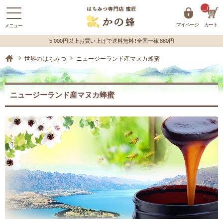
__ITM_C
マイページ
カート
蜂蜜（はちみつ）の購入はハチミツ専門店【かの蜂】 ホーム
世界のはちみつ
ニュージーランド産マヌカ蜂蜜
ニュージーランド産マヌカ蜂蜜