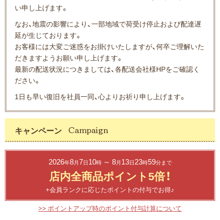
い申し上げます。
なお、地震の影響により、一部地域で荷受け停止および配達遅
延が生じております。
お客様には大変ご迷惑をお掛けいたしますが、何卒ご理解いた
だきますようお願い申し上げます。
最新の配送状況につきましては、各配送会社様HPをご確認く
ださい。
1日も早い復旧を社員一同、心よりお祈り申し上げます。
キャンペーン
2026
8
7
10
～ 8
13
23
59
年
月
日
時
月
日
時
分まで
店内全商品ポイント5倍！
+会員ランクに応じたポイントの付与でお得♪
>> ポイントアップ時のポイント付与計算について