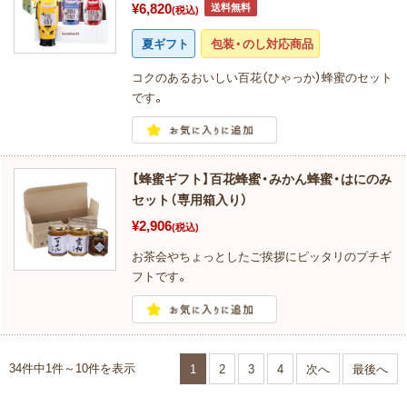
¥6,820
送料無料
(税込)
夏ギフト
包装・のし対応商品
コクのあるおいしい百花（ひゃっか）蜂蜜のセット
です。
【蜂蜜ギフト】百花蜂蜜・みかん蜂蜜・はにのみ
セット（専用箱入り）
¥2,906
(税込)
お茶会やちょっとしたご挨拶にピッタリのプチギ
フトです。
34件中1件～10件を表示
1
2
3
4
次へ
最後へ