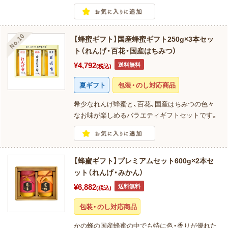
【蜂蜜ギフト】国産蜂蜜ギフト250g×3本セッ
ト（れんげ・百花・国産はちみつ）
¥4,792
送料無料
(税込)
夏ギフト
包装・のし対応商品
希少なれんげ蜂蜜と、百花、国産はちみつの色々
なお味が楽しめるバラエティギフトセットです。
【蜂蜜ギフト】プレミアムセット600g×2本セ
ット（れんげ・みかん）
¥6,882
送料無料
(税込)
包装・のし対応商品
かの蜂の国産蜂蜜の中でも特に色・香りが優れた