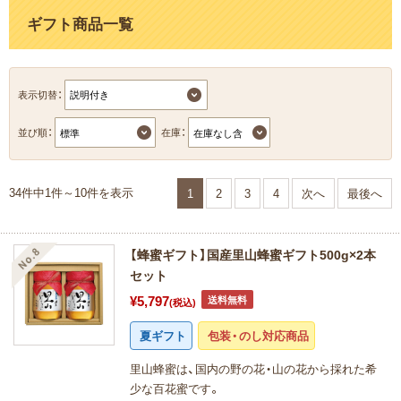
ギフト商品一覧
表示切替：
並び順：
在庫：
34件中1件～10件を表示
1
2
3
4
次へ
最後へ
【蜂蜜ギフト】国産里山蜂蜜ギフト500g×2本
セット
¥5,797
送料無料
(税込)
夏ギフト
包装・のし対応商品
里山蜂蜜は、国内の野の花・山の花から採れた希
少な百花蜜です。