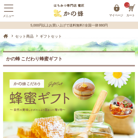
__ITM_C
マイページ
カート
蜂蜜（はちみつ）の購入はハチミツ専門店【かの蜂】 ホーム
セット商品
ギフトセット
かの蜂 こだわり蜂蜜ギフト