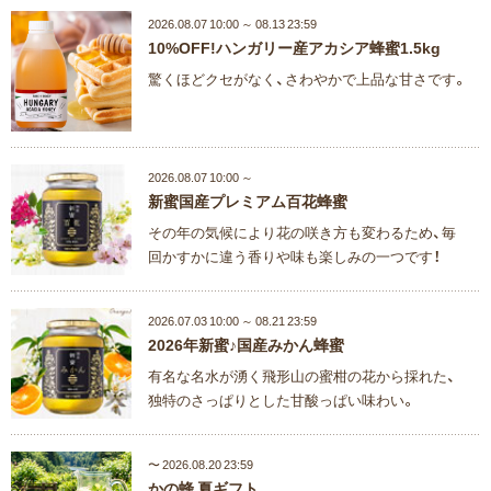
2026.08.07 10:00 ～ 08.13 23:59
10%OFF!ハンガリー産アカシア蜂蜜1.5kg
驚くほどクセがなく、さわやかで上品な甘さです。
2026.08.07 10:00 ～
新蜜国産プレミアム百花蜂蜜
その年の気候により花の咲き方も変わるため、毎
回かすかに違う香りや味も楽しみの一つです！
2026.07.03 10:00 ～ 08.21 23:59
2026年新蜜♪国産みかん蜂蜜
有名な名水が湧く飛形山の蜜柑の花から採れた、
独特のさっぱりとした甘酸っぱい味わい。
〜 2026.08.20 23:59
かの蜂 夏ギフト