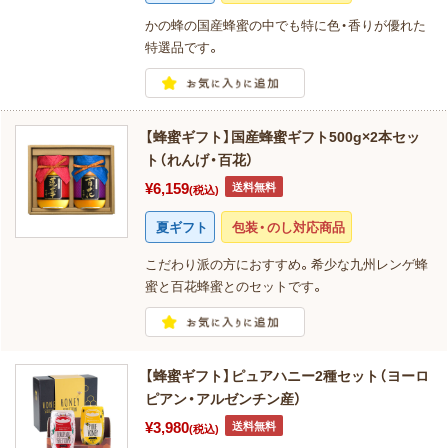
かの蜂の国産蜂蜜の中でも特に色・香りが優れた
特選品です。
【蜂蜜ギフト】国産蜂蜜ギフト500g×2本セッ
ト（れんげ・百花）
¥6,159
送料無料
(税込)
夏ギフト
包装・のし対応商品
こだわり派の方におすすめ。希少な九州レンゲ蜂
蜜と百花蜂蜜とのセットです。
【蜂蜜ギフト】ピュアハニー2種セット（ヨーロ
ピアン・アルゼンチン産）
¥3,980
送料無料
(税込)