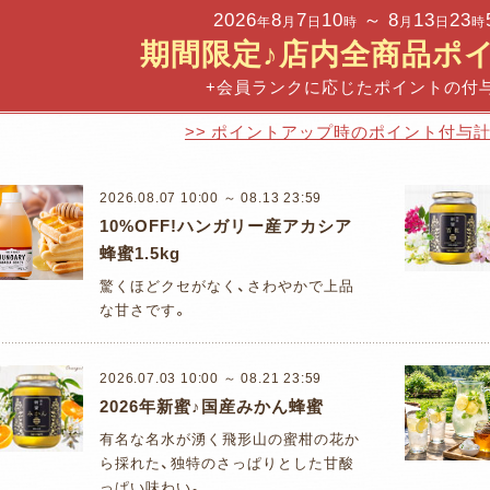
2026
8
7
10
～ 8
13
23
年
月
日
時
月
日
時
期間限定♪
店内全商品ポイ
+会員ランクに応じたポイントの付
>> ポイントアップ時のポイント付与
2026.08.07 10:00 ～ 08.13 23:59
10%OFF!ハンガリー産アカシア
蜂蜜1.5kg
驚くほどクセがなく、さわやかで上品
な甘さです。
2026.07.03 10:00 ～ 08.21 23:59
2026年新蜜♪国産みかん蜂蜜
有名な名水が湧く飛形山の蜜柑の花か
ら採れた、独特のさっぱりとした甘酸
っぱい味わい。