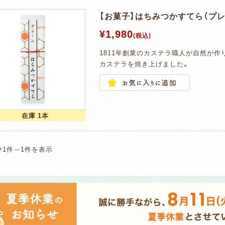
【お菓子】はちみつかすてら（プレー
¥1,980
(税込)
1811年創業のカステラ職人が自然が
カステラを焼き上げました。
在庫 1本
中1件～1件を表示