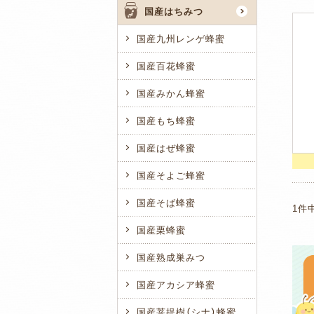
国産はちみつ
国産九州レンゲ蜂蜜
国産百花蜂蜜
国産みかん蜂蜜
国産もち蜂蜜
国産はぜ蜂蜜
国産そよご蜂蜜
国産そば蜂蜜
1件
国産栗蜂蜜
国産熟成巣みつ
国産アカシア蜂蜜
国産菩提樹（シナ）蜂蜜