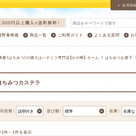
会員登
鹿野養蜂園
商品一覧
ご利用ガイド
よくある質問
お
蜂蜜（はちみつ）の購入はハチミツ専門店【かの蜂】 ホーム
はちみつお菓子
はちみつカステラ
示切替：
並び順：
在庫：
中1件～1件を表示