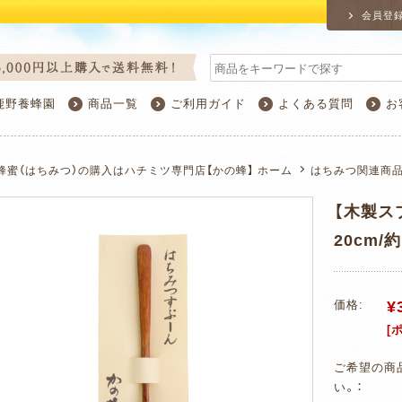
会員登
鹿野養蜂園
商品一覧
ご利用ガイド
よくある質問
お
蜂蜜（はちみつ）の購入はハチミツ専門店【かの蜂】 ホーム
はちみつ関連商
【木製ス
20cm/約
¥
価格:
[
ご希望の商
い。：