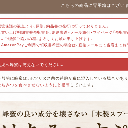
環境保護の観点より、原則、納品書の発行は行っておりません。
お買い上げ明細書兼領収書を、別途郵送・メール添付・マイページ「領収
す。ご理解ご協力の程、よろしくお願い申し上げます。
※AmazonPayご利用で領収書希望の場合は、直接メールにて当店まで
乳児へ蜂蜜は与えないでください。
一般的に蜂蜜は、ボツリヌス菌の芽胞が稀に混入している場合があり
はちみつを食べさせないようにと指導
しています。