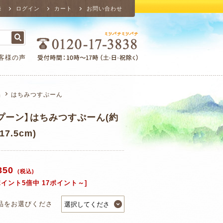
録
ログイン
カート
お問い合わせ
客様の声
品
はちみつすぷーん
プーン】はちみつすぷーん(約
17.5cm)
350
(税込)
ポイント5倍中 17ポイント～]
品をお選びくださ