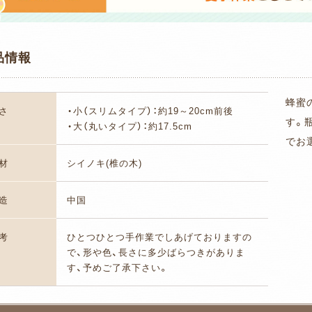
品情報
蜂蜜
さ
・小（スリムタイプ）：約19～20cm前後
す。
・大（丸いタイプ）：約17.5cm
でお
材
シイノキ(椎の木)
造
中国
考
ひとつひとつ手作業でしあげておりますの
で、形や色、長さに多少ばらつきがありま
す、予めご了承下さい。