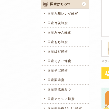
国産はちみつ
国産九州レンゲ蜂蜜
国産百花蜂蜜
国産みかん蜂蜜
国産もち蜂蜜
国産はぜ蜂蜜
国産そよご蜂蜜
国産そば蜂蜜
国産栗蜂蜜
国産熟成巣みつ
国産アカシア蜂蜜
国産菩提樹（シナ）蜂蜜