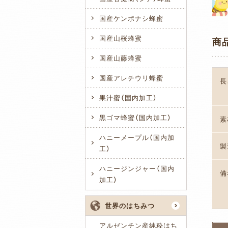
国産ケンポナシ蜂蜜
国産山桜蜂蜜
商
国産山藤蜂蜜
国産アレチウリ蜂蜜
長
果汁蜜（国内加工）
黒ゴマ蜂蜜（国内加工）
素
ハニーメープル（国内加
製
工）
ハニージンジャー（国内
備
加工）
世界のはちみつ
アルゼンチン産純粋はち