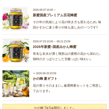
2026.08.07 10:00 ～
新蜜国産プレミアム百花蜂蜜
その年の気候により花の咲き方も変わるため、毎
回かすかに違う香りや味も楽しみの一つです！
2026.07.03 10:00 ～ 08.21 23:59
2026年新蜜♪国産みかん蜂蜜
有名な名水が湧く飛形山の蜜柑の花から採れた、
独特のさっぱりとした甘酸っぱい味わい。
〜 2026.08.20 23:59
かの蜂 夏ギフト
花の香りそのままに。厳選蜂蜜セットをご用意し
ております。
かの蜂 TikTok開設しました。