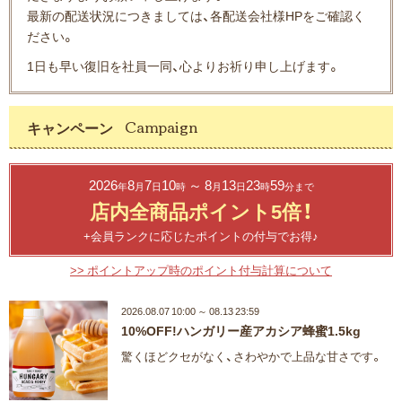
最新の配送状況につきましては、各配送会社様HPをご確認く
ださい。
1日も早い復旧を社員一同、心よりお祈り申し上げます。
キャンペーン
2026
8
7
10
～ 8
13
23
59
年
月
日
時
月
日
時
分まで
店内全商品ポイント5倍！
+会員ランクに応じたポイントの付与でお得♪
>> ポイントアップ時のポイント付与計算について
2026.08.07 10:00 ～ 08.13 23:59
10%OFF!ハンガリー産アカシア蜂蜜1.5kg
驚くほどクセがなく、さわやかで上品な甘さです。