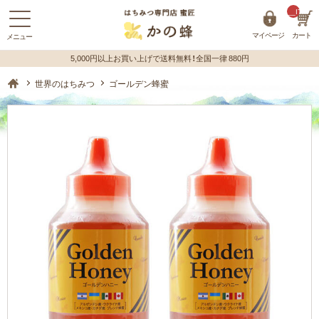
__ITM_C
マイページ
カート
蜂蜜（はちみつ）の購入はハチミツ専門店【かの蜂】 ホーム
世界のはちみつ
ゴールデン蜂蜜