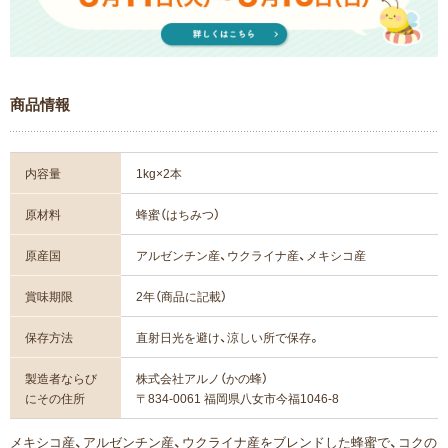
商品情報
内容量
1kg×2本
原材料
蜂蜜（はちみつ）
原産国
アルゼンチン産、ウクライナ産、メキシコ産
賞味期限
2年（商品に記載）
保存方法
直射日光を避け、涼しい所で保存。
製造者ならび
株式会社アルノ（かの蜂）
にその住所
〒834-0061 福岡県八女市今福1046-8
メキシコ産、アルゼンチン産、ウクライナ産をブレンドした蜂蜜で、コクの