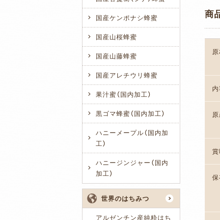
商
国産ケンポナシ蜂蜜
国産山桜蜂蜜
原
国産山藤蜂蜜
国産アレチウリ蜂蜜
内
果汁蜜（国内加工）
黒ゴマ蜂蜜（国内加工）
原
ハニーメープル（国内加
工）
賞
ハニージンジャー（国内
加工）
保
世界のはちみつ
アルゼンチン産純粋はち