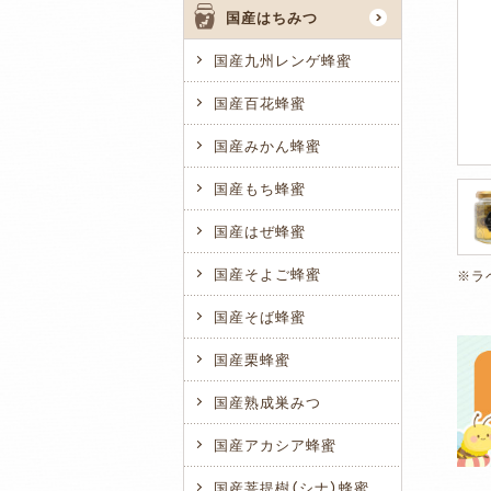
国産はちみつ
国産九州レンゲ蜂蜜
国産百花蜂蜜
国産みかん蜂蜜
国産もち蜂蜜
国産はぜ蜂蜜
国産そよご蜂蜜
国産そば蜂蜜
国産栗蜂蜜
国産熟成巣みつ
国産アカシア蜂蜜
国産菩提樹（シナ）蜂蜜