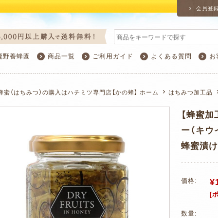
会員登
鹿野養蜂園
商品一覧
ご利用ガイド
よくある質問
お
蜂蜜（はちみつ）の購入はハチミツ専門店【かの蜂】 ホーム
はちみつ加工品
【蜂蜜加
ー（キウ
蜂蜜漬け
¥
価格:
[
数量: