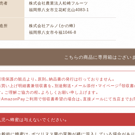
売者
株式会社農業法人松崎フルーツ
福岡県八女市立花町北山4083-1
造所
株式会社アルノ（かの蜂）
福岡県八女市今福1046-8
環境保護の観点より、原則、納品書の発行は行っておりません。
お買い上げ明細書兼領収書を、別途郵送・メール添付・マイページ「領収
す。ご理解ご協力の程、よろしくお願い申し上げます。
※AmazonPayご利用で領収書希望の場合は、直接メールにて当店まで
乳児へ蜂蜜は与えないでください。
一般的に蜂蜜は、ボツリヌス菌の芽胞が稀に混入している場合があり