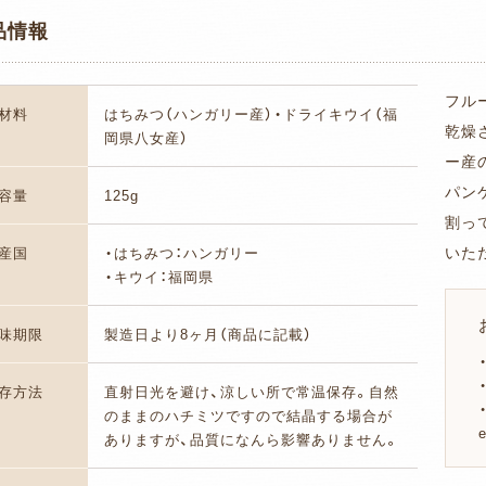
品情報
フル
材料
はちみつ（ハンガリー産）・ドライキウイ（福
乾燥
岡県八女産）
ー産
パン
容量
125g
割っ
いた
産国
・はちみつ：ハンガリー
・キウイ：福岡県
味期限
製造日より8ヶ月（商品に記載）
存方法
直射日光を避け、涼しい所で常温保存。自然
のままのハチミツですので結晶する場合が
ありますが、品質になんら影響ありません。